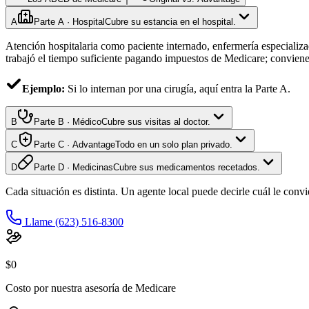
A
Parte
A
·
Hospital
Cubre su estancia en el hospital.
Atención hospitalaria como paciente internado, enfermería especializa
trabajó el tiempo suficiente pagando impuestos de Medicare; conviene
Ejemplo:
Si lo internan por una cirugía, aquí entra la Parte A.
B
Parte
B
·
Médico
Cubre sus visitas al doctor.
C
Parte
C
·
Advantage
Todo en un solo plan privado.
D
Parte
D
·
Medicinas
Cubre sus medicamentos recetados.
Cada situación es distinta. Un agente local puede decirle cuál le con
Llame
(623) 516-8300
$0
Costo por nuestra asesoría de Medicare