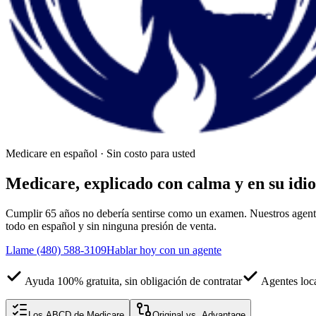
Medicare en español · Sin costo para usted
Medicare, explicado con calma y
en su idi
Cumplir 65 años no debería sentirse como un examen. Nuestros agentes
todo en español y sin ninguna presión de venta.
Llame
(480) 588-3109
Hablar hoy con un agente
Ayuda 100% gratuita, sin obligación de contratar
Agentes loca
Los ABCD de Medicare
Original vs. Advantage