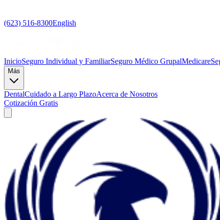
(623) 516-8300
English
Inicio
Seguro Individual y Familiar
Seguro Médico Grupal
Medicare
Se
Más
Dental
Cuidado a Largo Plazo
Acerca de Nosotros
Cotización Gratis